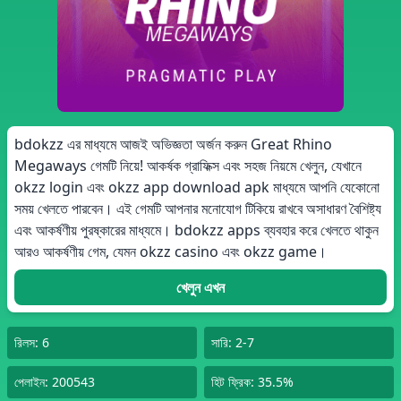
bdokzz এর মাধ্যমে আজই অভিজ্ঞতা অর্জন করুন Great Rhino
Megaways গেমটি নিয়ে! আকর্ষক গ্রাফিক্স এবং সহজ নিয়মে খেলুন, যেখানে
okzz login এবং okzz app download apk মাধ্যমে আপনি যেকোনো
সময় খেলতে পারবেন। এই গেমটি আপনার মনোযোগ টিকিয়ে রাখবে অসাধারণ বৈশিষ্ট্য
এবং আকর্ষণীয় পুরষ্কারের মাধ্যমে। bdokzz apps ব্যবহার করে খেলতে থাকুন
আরও আকর্ষণীয় গেম, যেমন okzz casino এবং okzz game।
খেলুন এখন
রিলস: 6
সারি: 2-7
পেলাইন: 200543
হিট ফ্রিক: 35.5%