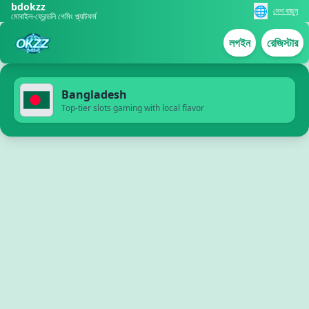
bdokzz
🌐
দেশ বাছুন
মোবাইল-ফ্রেন্ডলি গেমিং প্ল্যাটফর্ম
লগইন
রেজিস্টার
Bangladesh
Top-tier slots gaming with local flavor