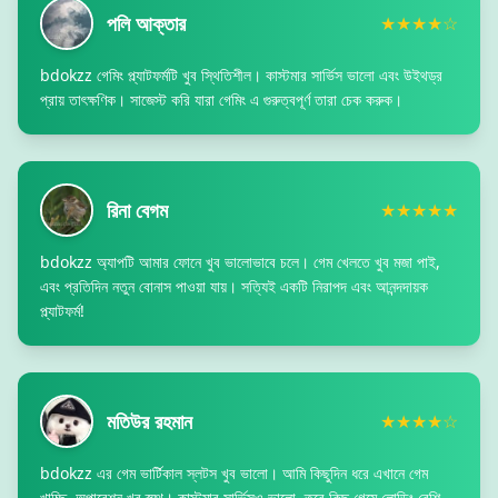
পলি আক্তার
★★★★☆
bdokzz গেমিং প্ল্যাটফর্মটি খুব স্থিতিশীল। কাস্টমার সার্ভিস ভালো এবং উইথড্র
প্রায় তাৎক্ষণিক। সাজেস্ট করি যারা গেমিং এ গুরুত্বপূর্ণ তারা চেক করুক।
রিনা বেগম
★★★★★
bdokzz অ্যাপটি আমার ফোনে খুব ভালোভাবে চলে। গেম খেলতে খুব মজা পাই,
এবং প্রতিদিন নতুন বোনাস পাওয়া যায়। সত্যিই একটি নিরাপদ এবং আনন্দদায়ক
প্ল্যাটফর্ম!
মতিউর রহমান
★★★★☆
bdokzz এর গেম ভার্টিকাল স্লটস খুব ভালো। আমি কিছুদিন ধরে এখানে গেম
খাচ্ছি, অপারেশন খুব স্মুথ। কাস্টমার সার্ভিসও ভালো, তবে কিছু গেমে লোডিং বেশি