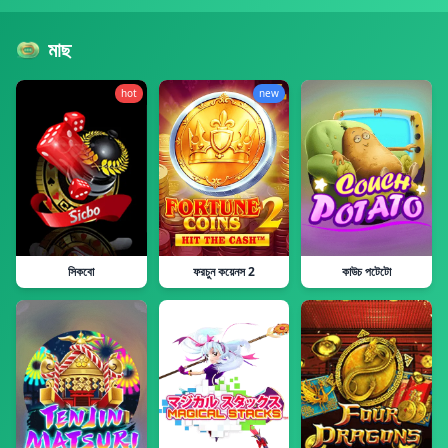
মাছ
hot
new
সিকবো
ফরচুন কয়েনস 2
কাউচ পটেটো