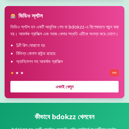
ভিডিও স্লটস
🎰
ভিডিও স্লটস হল একটি আধুনিক গেম যা bdokzz-এ বিশেষভাবে পছন্দ করা
হয়। আকর্ষক গ্রাফিক্স এবং সহজ খেলার পদ্ধতি এটিকে অনন্য করে তোলে।
5টি রিল ঘোরানো হয়
বিভিন্ন বোনাস রাউন্ড রয়েছে
অ্যানিমেশন সহ আকর্ষক গ্রাফিক্স
★
★ ★
মজা
এখনই খেলুন
কীভাবে bdokzz খেলবেন