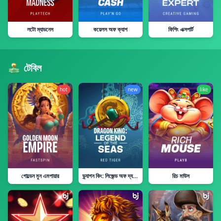
লটো ম্যাডনেস
কয়েলস অফ ক্যাশ
ফিশিং এক্সপার্ট
টেবিল
hot
new
like
গোল্ডেন মুন এমপায়ার
ড্র্যাগন কিং: লিজেন্ড অফ দ্য সীস
রিচ মাউস