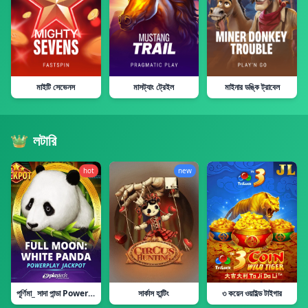
মাইটি সেভেনস
মাসট্যাং ট্রেইল
মাইনার ডঙ্কি ট্রাবেল
লটারি
hot
new
পূর্ণিমা_ সাদা পান্ডা PowerPlay জ্যাকপট
সার্কাস হান্টিং
৩ কয়েন ওয়াইল্ড টাইগার