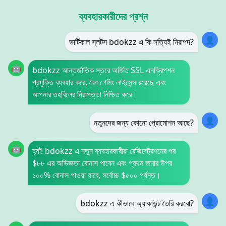
ব্যবহারকারীদের প্রশ্ন
👤
ভার্টিকাল স্লটস bdokzz এ কি সত্যিই নিরাপদ?
🤖
bdokzz আন্তর্জাতিক স্তরে অর্জিত SSL এনক্রিপশন
প্রযুক্তি ব্যবহার করে, বৈধ গেমিং লাইসেন্স রয়েছে এবং
আপনার তহবিলের নিরাপত্তা নিশ্চিত করে।
👤
নতুনদের জন্য কোনো প্রোমোশন আছে?
🤖
হ্যাঁ! bdokzz এ নতুন ব্যবহারকারীরা রেজিস্ট্রেশনের পর
$৮৮ এর অভিজ্ঞতা বোনাস পাবেন এবং প্রথম জমার উপর
১০০% বোনাস পাওয়া যাবে, সর্বোচ্চ $৫০০ পর্যন্ত।
👤
bdokzz এ কীভাবে অ্যাকাউন্ট তৈরি করবো?