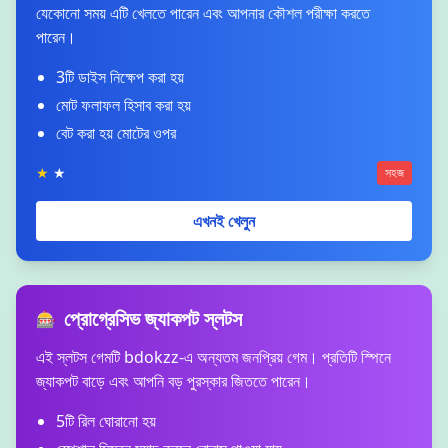
যেকোনো সময় এটি খেলতে পারেন এবং আপনার কৌশল পরীক্ষা করতে
পারেন।
3টি ডাইস নিক্ষেপ করা হয়
মোট ফলাফল হিসাব করা হয়
বেট করা হয় মোটের ওপর
★
★
সহজ
এখনই খেলুন
প্রোগ্রেসিভ জ্যাকপট স্লটস
🎰
এই স্লটস গেমটি bdokzz-এ অন্যতম জনপ্রিয় গেম। প্রতিটি স্পিনে
জ্যাকপট বাড়ে এবং আপনি বড় পুরস্কার জিততে পারেন।
5টি রিল ঘোরানো হয়