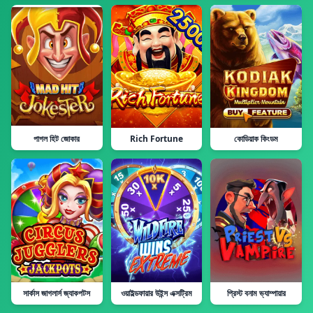
পাগল হিট জোকার
Rich Fortune
কোডিয়াক কিংডম
সার্কাস জাগলার্স জ্যাকপটস
ওয়াইল্ডফায়ার উইন্স এক্সট্রিম
প্রিস্ট বনাম ভ্যাম্পায়ার