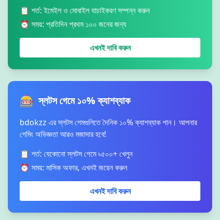
📋 শর্ত: ইমেইল ও মোবাইল যাচাইকরণ সম্পন্ন করুন
⏰ সময়: প্রতিদিন প্রথম ১০০ জনের জন্য
এখনই দাবি করুন
🎰
স্লটস গেমে ১০% ক্যাশব্যাক
bdokzz এর স্লটস গেমগুলিতে দৈনিক ১০% ক্যাশব্যাক পান। আপনার
গেমিং অভিজ্ঞতা আরও মজাদার হবে!
📋 শর্ত: যেকোনো স্লটস গেমে ৳৫০০+ খেলুন
⏰ সময়: মাসিক অফার, এখনই জয়েন করুন
এখনই দাবি করুন