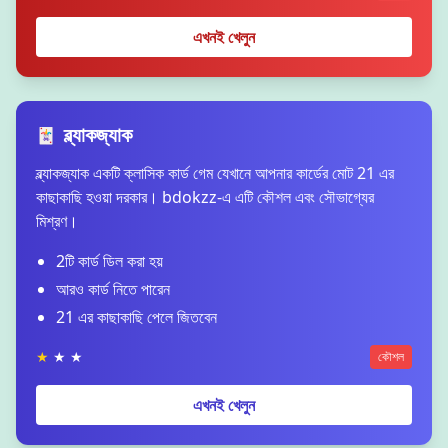
এখনই খেলুন
ব্ল্যাকজ্যাক
🃏
ব্ল্যাকজ্যাক একটি ক্লাসিক কার্ড গেম যেখানে আপনার কার্ডের মোট 21 এর
কাছাকাছি হওয়া দরকার। bdokzz-এ এটি কৌশল এবং সৌভাগ্যের
মিশ্রণ।
2টি কার্ড ডিল করা হয়
আরও কার্ড নিতে পারেন
21 এর কাছাকাছি পেলে জিতবেন
★
★ ★
কৌশল
এখনই খেলুন