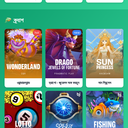
ক্র্যাশ
hot
new
ওয়ান্ডারল্যান্ড
ড্রাগো - জুয়েলস অফ ফরচুন
সান প্রিন্সেস