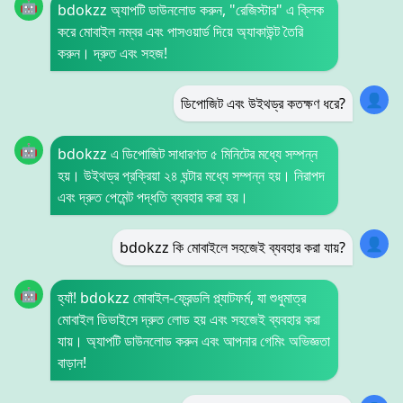
🤖
bdokzz অ্যাপটি ডাউনলোড করুন, "রেজিস্টার" এ ক্লিক
করে মোবাইল নম্বর এবং পাসওয়ার্ড দিয়ে অ্যাকাউন্ট তৈরি
করুন। দ্রুত এবং সহজ!
👤
ডিপোজিট এবং উইথড্র কতক্ষণ ধরে?
🤖
bdokzz এ ডিপোজিট সাধারণত ৫ মিনিটের মধ্যে সম্পন্ন
হয়। উইথড্র প্রক্রিয়া ২৪ ঘন্টার মধ্যে সম্পন্ন হয়। নিরাপদ
এবং দ্রুত পেমেন্ট পদ্ধতি ব্যবহার করা হয়।
👤
bdokzz কি মোবাইলে সহজেই ব্যবহার করা যায়?
🤖
হ্যাঁ! bdokzz মোবাইল-ফ্রেন্ডলি প্ল্যাটফর্ম, যা শুধুমাত্র
মোবাইল ডিভাইসে দ্রুত লোড হয় এবং সহজেই ব্যবহার করা
যায়। অ্যাপটি ডাউনলোড করুন এবং আপনার গেমিং অভিজ্ঞতা
বাড়ান!