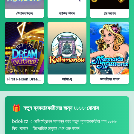
টেন জিন উৎসব
ম্যাজিক স্ট্যাক
চার ড্রাগন
First Person Dream Catcher
কাঠমাণ্ডু
জলপরীদের সম্পদ
🎁
নতুন ব্যবহারকারীদের জন্য ৳৮৮৮ বোনাস
bdokzz এ রেজিস্ট্রেশন সম্পন্ন করে নতুন ব্যবহারকারীরা পান ৳৮৮৮
ফ্রি বোনাস। ডিপোজিট ছাড়াই গেম শুরু করুন!