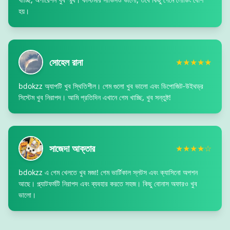
হয়।
সোহেল রানা
★★★★★
bdokzz অ্যাপটি খুব স্থিতিশীল। গেম গুলো খুব ভালো এবং ডিপোজিট-উইথড্র
সিস্টেম খুব নিরাপদ। আমি প্রতিদিন এখানে গেম খাচ্ছি, খুব সন্তুষ্ট!
সাজেদা আক্তার
★★★★☆
bdokzz এ গেম খেলতে খুব মজা! গেম ভার্টিকাল স্লটস এবং ক্যাসিনো অপশন
আছে। প্ল্যাটফর্মটি নিরাপদ এবং ব্যবহার করতে সহজ। কিছু বোনাস অফারও খুব
ভালো।