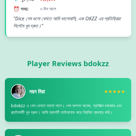
⏰ সময়:
৩ দিন আগে
"Dice গেম গুলো খেলতে আমি ভালোবাসি, এবং OKZZ এর প্রতিক্রিয়া
সিস্টেম খুব দ্রুত।"
Player Reviews bdokzz
নয়ন মিয়া
★★★★★
bdokzz এ গেম খেলতে ভালো লাগে। গেম অপশন অনেক, গ্রাফিক্স চমৎকার এবং
প্ল্যাটফর্মটি খুব দ্রুত। আমি অ্যাপটি ডাউনলোড করে নিয়মিত ব্যবহার করি।