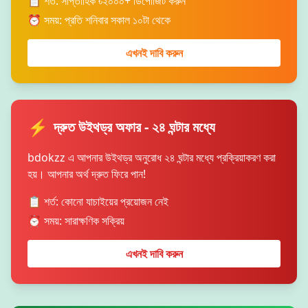
📋 শর্ত: সাপ্তাহিক ৳২০০০+ ডিপোজিট করুন
⏰ সময়: প্রতি শনিবার সকাল ১০টা থেকে
এখনই দাবি করুন
⚡
দ্রুত উইথড্র অফার - ২৪ ঘন্টার মধ্যে
bdokzz এ আপনার উইথড্র অনুরোধ ২৪ ঘন্টার মধ্যে প্রক্রিয়াকরণ করা
হয়। আপনার অর্থ দ্রুত ফিরে পান!
📋 শর্ত: কোনো যাচাইয়ের প্রয়োজন নেই
⏰ সময়: সারাক্ষণিক সক্রিয়
এখনই দাবি করুন