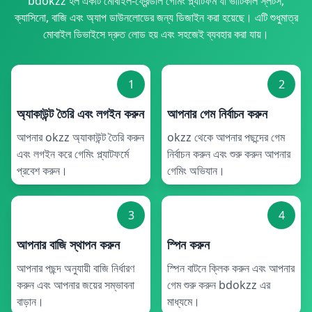
bdokzz হল একটি মোবাইল-ফ্রেন্ডলি গেমিং প্ল্যাটফর্ম যা ভার্টিকাল স্লটস,
ক্যাসিনো, বাজি এবং অ্যাপ ডাউনলোডের জন্য ডিজাইন করা হয়েছে। এটি শুধুমাত্র
মোবাইল ডিভাইসে দ্রুত লোড হয় এবং সহজেই ব্যবহার করা যায়।
1
2
অ্যাকাউন্ট তৈরি এবং লগইন করুন
আপনার গেম নির্বাচন করুন
আপনার okzz অ্যাকাউন্ট তৈরি করুন
okzz থেকে আপনার পছন্দের গেম
এবং লগইন করে গেমিং প্ল্যাটফর্মে
নির্বাচন করুন এবং শুরু করুন আপনার
প্রবেশ করুন।
গেমিং অভিযান।
3
4
আপনার বাজি স্থাপন করুন
স্পিন করুন
আপনার পছন্দ অনুযায়ী বাজি নির্ধারণ
স্পিন বাটনে ক্লিক করুন এবং আপনার
করুন এবং আপনার জয়ের সম্ভাবনা
গেম শুরু করুন bdokzz এর
বাড়ান।
মাধ্যমে।