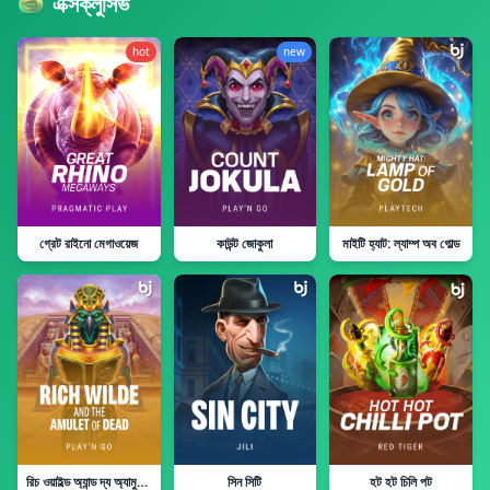
এক্সক্লুসিভ
hot
new
গ্রেট রাইনো মেগাওয়েজ
কাউন্ট জোকুলা
মাইটি হ্যাট: ল্যাম্প অব গোল্ড
রিচ ওয়াইল্ড অ্যান্ড দ্য অ্যামুলেট অফ ডেড
সিন সিটি
হট হট চিলি পট