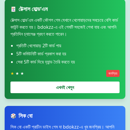
টেক্সাস হোল্ড’এম
🃏
টেক্সাস হোল্ড’এম একটি কৌশল গেম যেখানে খেলোয়াড়দের সবচেয়ে বেশি কার্ড
কাউন্ট করতে হয়। bdokzz-এ এই গেমটি সহজেই শেখা যায় এবং আপনি
প্রতিদিন চ্যালেঞ্জ গ্রহণ করতে পারেন।
প্রতিটি খেলোয়াড় 2টি কার্ড পায়
5টি কমিউনিটি কার্ড প্রকাশ করা হয়
সেরা 5টি কার্ড দিয়ে হ্যান্ড তৈরি করতে হয়
★
★ ★
জনপ্রিয়
এখনই খেলুন
সিক বো
🎲
সিক বো একটি প্রাচীন ডাইস গেম যা bdokzz-এ খুব জনপ্রিয়। আপনি