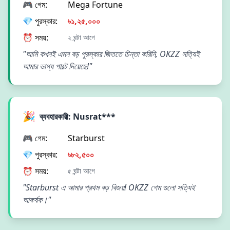
🎮 গেম:
Mega Fortune
💎 পুরস্কার:
৳১,২৫,০০০
⏰ সময়:
২ ঘন্টা আগে
"আমি কখনই এমন বড় পুরস্কার জিততে চিন্তা করিনি, OKZZ সত্যিই
আমার ভাগ্য পাল্টে দিয়েছে!"
🎉
ব্যবহারকারী: Nusrat***
🎮 গেম:
Starburst
💎 পুরস্কার:
৳৮২,৫০০
⏰ সময়:
৫ ঘন্টা আগে
"Starburst এ আমার প্রথম বড় বিজয়! OKZZ গেম গুলো সত্যিই
আকর্ষক।"