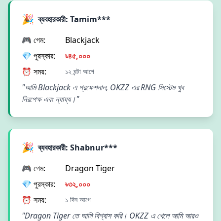
🎉
ব্যবহারকারী: Tamim***
🎮 গেম:
Blackjack
💎 পুরস্কার:
৳৪৫,০০০
⏰ সময়:
১২ ঘন্টা আগে
"আমি Blackjack এ প্রফেশনাল, OKZZ এর RNG সিস্টেম খুব
নিরপেক্ষ এবং ন্যায্য।"
🎉
ব্যবহারকারী: Shabnur***
🎮 গেম:
Dragon Tiger
💎 পুরস্কার:
৳৩২,০০০
⏰ সময়:
১ দিন আগে
"Dragon Tiger তে আমি বিশ্বাস করি। OKZZ এ খেলে আমি আরও