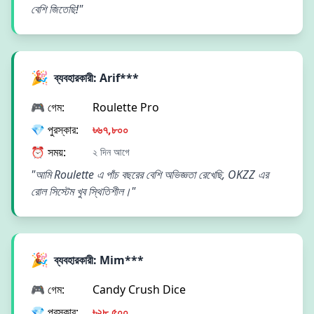
বেশি জিতেছি!"
🎉
ব্যবহারকারী: Arif***
🎮 গেম:
Roulette Pro
💎 পুরস্কার:
৳৬৭,৮০০
⏰ সময়:
২ দিন আগে
"আমি Roulette এ পাঁচ বছরের বেশি অভিজ্ঞতা রেখেছি, OKZZ এর
রোল সিস্টেম খুব স্থিতিশীল।"
🎉
ব্যবহারকারী: Mim***
🎮 গেম:
Candy Crush Dice
💎 পুরস্কার:
৳২৮,৫০০