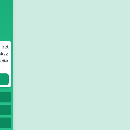
z bet
dokzz
গেমিং