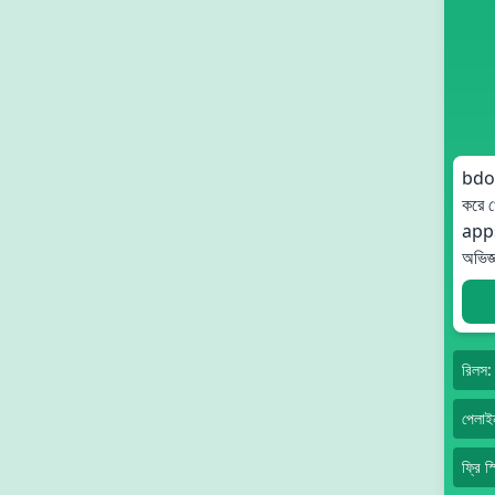
bdok
করে 
apps
অভিজ্
রিলস:
পেলাই
ফ্রি স