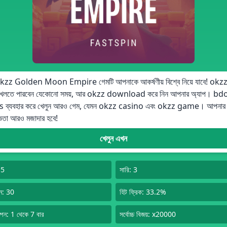
zz Golden Moon Empire গেমটি আপনাকে আকর্ষণীয় বিশ্বে নিয়ে যাবে! okz
খেলতে পারবেন যেকোনো সময়, আর okzz download করে নিন আপনার অ্যাপ। b
 ব্যবহার করে খেলুন আরও গেম, যেমন okzz casino এবং okzz game। আপনার 
ঞতা আরও মজাদার হবে!
খেলুন এখন
 5
সারি: 3
ন: 30
হিট ফ্রিক: 33.2%
্পিন: 1 থেকে 7 বার
সর্বোচ্চ বিজয়: x20000