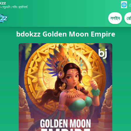
kzz
🌐
দ
্রেন্ডলি গেমিং প্ল্যাটফর্ম
লগইন
রেজ
bdokzz Golden Moon Empire