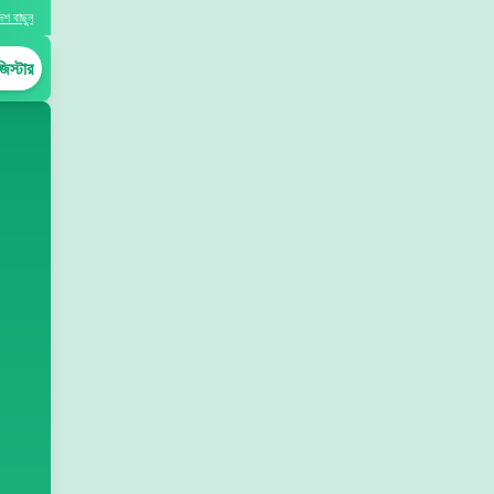
েশ বাছুন
িস্টার