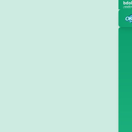
bdo
মোবাইল-ফ